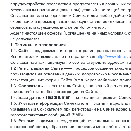
в трудоустройстве посредством предоставления различных с
Безусловным принятием (акцептом) условий настоящей оферт
Соглашения) или совершением Соискателем любых действий,
числе поиск и просмотр вакансий, осуществление откликов н
сервисов или функционала Сайтов Исполнителя.
Акцепт настоящей оферты (Соглашения) на иных условиях, от
не допускается.
1. Термины и определения
1.1.
Сайт
— содержимое интернет-страниц, расположенных в с
Исполнителем, включая, но не ограничивая
http://www.hh.uz
,
Соглашением как напрямую по соответствующим адресам, так
1.2
Регистрация на Сайте
—— процедура создания аккаунта 
производится на основании данных, добровольно и осознанн
регистрационные формы Сайта (в т.ч. через мобильное прило
1.3.
Соискатель
— посетитель Сайта, прошедший регистраци
поиска работы, но без регистрации на Сайте.
1.4.
База данных HeadHunter
— совокупность резюме Соиска
1.5.
Учетная информация Соискателя
— логин и пароль для
указываемый Соискателем при регистрации на Сайте адрес 
коротких текстовых сообщений (SMS).
1.6.
Резюме
— документ, содержащий персональные данные
электронной почты, образовании, описании мест работы, а та