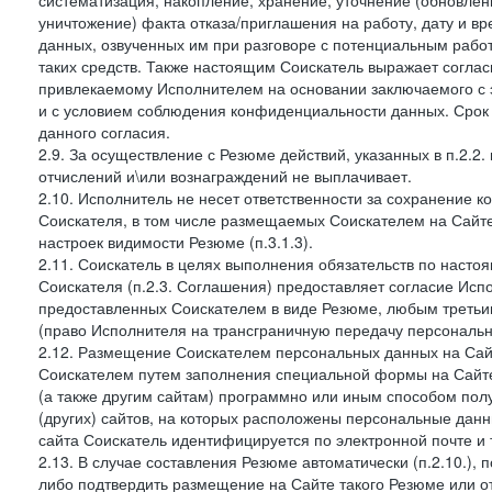
систематизация, накопление, хранение, уточнение (обновлен
уничтожение) факта отказа/приглашения на работу, дату и в
данных, озвученных им при разговоре с потенциальным рабо
таких средств. Также настоящим Соискатель выражает согла
привлекаемому Исполнителем на основании заключаемого с э
и с условием соблюдения конфиденциальности данных. Срок 
данного согласия.
2.9. За осуществление с Резюме действий, указанных в п.2.2
отчислений и\или вознаграждений не выплачивает.
2.10. Исполнитель не несет ответственности за сохранение 
Соискателя, в том числе размещаемых Соискателем на Сайте
настроек видимости Резюме (п.3.1.3).
2.11. Соискатель в целях выполнения обязательств по наст
Соискателя (п.2.3. Соглашения) предоставляет согласие Ис
предоставленных Соискателем в виде Резюме, любым третьи
(право Исполнителя на трансграничную передачу персональ
2.12. Размещение Соискателем персональных данных на Сай
Соискателем путем заполнения специальной формы на Сайте,
(а также другим сайтам) программно или иным способом пол
(других) сайтов, на которых расположены персональные данн
сайта Соискатель идентифицируется по электронной почте и 
2.13. В случае составления Резюме автоматически (п.2.10.), 
либо подтвердить размещение на Сайте такого Резюме или от