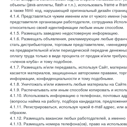
объекты (java-апплеты, flash и т.п.), использовать frame и 
а также html- код, нарушающий оригинальный дизайн страниц
4.1.4. Представляться чужим именем или от чужого имени (ча
представителя организации работодателя, сотрудника Испол
относительно своей идентификации любым иным способом.
4.1.5. Размещать заведомо недостоверную информацию.
4.1.6. Размещать объявления, рекламирующие любые франча
стать дистрибьютором, торговым представителем, «менеджер
на предварительной и/или периодической передаче денежн
оплату труда только в виде процента от продаж и/или требу
«членов клуба» и тому подобное.
4.1.7. Размещать и/или передавать, используя Сайт, материа
касается материалов, защищенных авторскими правами, тор
информации, конфиденциальности и тому подобными.
4.1.8. Уничтожать и/или изменять любые материалы на Сайте
4.1.9. Распечатывать или иным способом копировать и испо
4.1.10. Использовать информацию о телефонах, почтовых ад
(вопросы найма на работу, подбора кандидатов, предложения
4.1.11. Регистрироваться, используя чужой e-mail адрес, или
образом.
4.1.12. Размещать вакансии любых работодателей, а именно
4.1.13. Размещать номера телефона(ов), право на использов