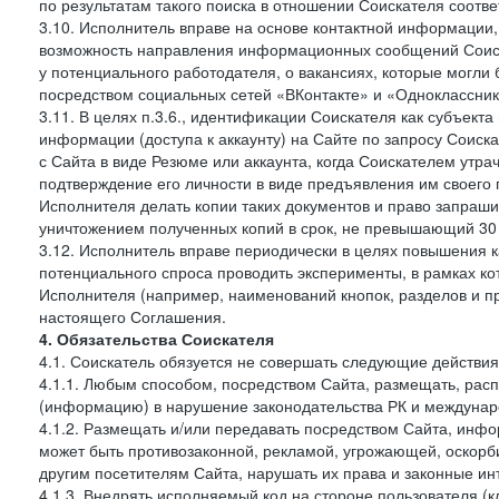
по результатам такого поиска в отношении Соискателя соот
3.10. Исполнитель вправе на основе контактной информации,
возможность направления информационных сообщений Соиск
у потенциального работодателя, о вакансиях, которые могл
посредством социальных сетей «ВКонтакте» и «Одноклассники
3.11. В целях п.3.6., идентификации Соискателя как субъек
информации (доступа к аккаунту) на Сайте по запросу Соиск
с Сайта в виде Резюме или аккаунта, когда Соискателем утр
подтверждение его личности в виде предъявления им своего 
Исполнителя делать копии таких документов и право запраш
уничтожением полученных копий в срок, не превышающий 30 
3.12. Исполнитель вправе периодически в целях повышения к
потенциального спроса проводить эксперименты, в рамках 
Исполнителя (например, наименований кнопок, разделов и пр
настоящего Соглашения.
4. Обязательства Соискателя
4.1. Соискатель обязуется не совершать следующие действия
4.1.1. Любым способом, посредством Сайта, размещать, расп
(информацию) в нарушение законодательства РК и междунаро
4.1.2. Размещать и/или передавать посредством Сайта, инфо
может быть противозаконной, рекламой, угрожающей, оскорби
другим посетителям Сайта, нарушать их права и законные ин
4.1.3. Внедрять исполняемый код на стороне пользователя (клие