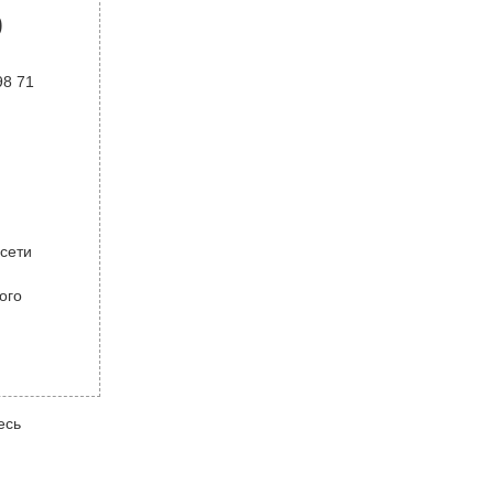
р
98 71
 сети
ого
есь