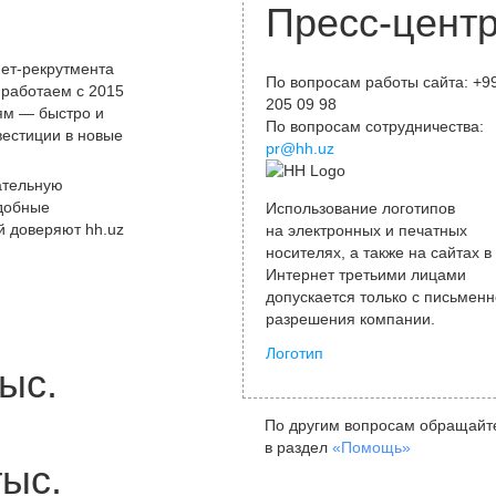
Пресс-цент
ет-рекрутмента
По вопросам работы сайта: +9
 работаем с 2015
205 09 98
лям — быстро и
По вопросам сотрудничества:
вестиции в новые
pr@hh.uz
ательную
удобные
Использование логотипов
й доверяют hh.uz
на электронных и печатных
носителях, а также на сайтах в
Интернет третьими лицами
допускается только с письменн
разрешения компании.
Логотип
ыс.
По другим вопросам обращайт
в раздел
«Помощь»
тыс.