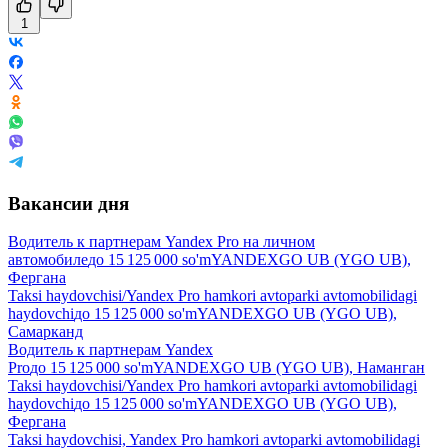
1
Вакансии дня
Водитель к партнерам Yandex Pro на личном
автомобиле
до
15 125 000
so'm
YANDEXGO UB (YGO UB),
Фергана
Taksi haydovchisi/Yandex Pro hamkori avtoparki avtomobilidagi
haydovchi
до
15 125 000
so'm
YANDEXGO UB (YGO UB),
Самарканд
Водитель к партнерам Yandex
Pro
до
15 125 000
so'm
YANDEXGO UB (YGO UB), Наманган
Taksi haydovchisi/Yandex Pro hamkori avtoparki avtomobilidagi
haydovchi
до
15 125 000
so'm
YANDEXGO UB (YGO UB),
Фергана
Taksi haydovchisi, Yandex Pro hamkori avtoparki avtomobilidagi