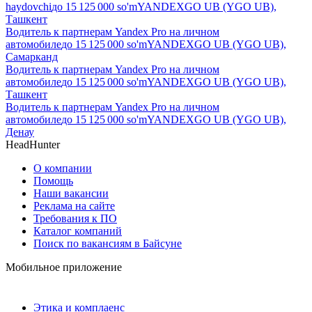
haydovchi
до
15 125 000
so'm
YANDEXGO UB (YGO UB),
Ташкент
Водитель к партнерам Yandex Pro на личном
автомобиле
до
15 125 000
so'm
YANDEXGO UB (YGO UB),
Самарканд
Водитель к партнерам Yandex Pro на личном
автомобиле
до
15 125 000
so'm
YANDEXGO UB (YGO UB),
Ташкент
Водитель к партнерам Yandex Pro на личном
автомобиле
до
15 125 000
so'm
YANDEXGO UB (YGO UB),
Денау
HeadHunter
О компании
Помощь
Наши вакансии
Реклама на сайте
Требования к ПО
Каталог компаний
Поиск по вакансиям в Байсуне
Мобильное приложение
Этика и комплаенс