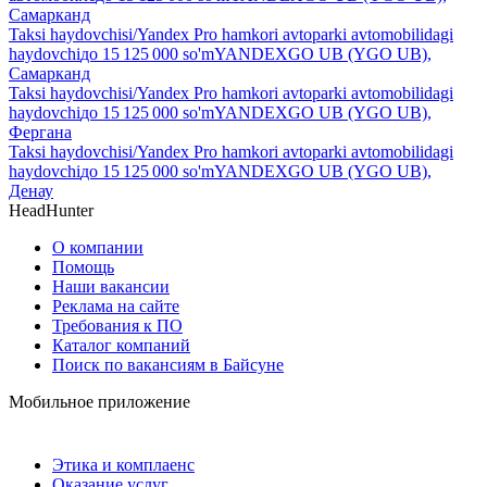
Самарканд
Taksi haydovchisi/Yandex Pro hamkori avtoparki avtomobilidagi
haydovchi
до
15 125 000
so'm
YANDEXGO UB (YGO UB),
Самарканд
Taksi haydovchisi/Yandex Pro hamkori avtoparki avtomobilidagi
haydovchi
до
15 125 000
so'm
YANDEXGO UB (YGO UB),
Фергана
Taksi haydovchisi/Yandex Pro hamkori avtoparki avtomobilidagi
haydovchi
до
15 125 000
so'm
YANDEXGO UB (YGO UB),
Денау
HeadHunter
О компании
Помощь
Наши вакансии
Реклама на сайте
Требования к ПО
Каталог компаний
Поиск по вакансиям в Байсуне
Мобильное приложение
Этика и комплаенс
Оказание услуг