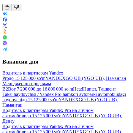
Вакансии дня
Водитель к партнерам Yandex
Pro
до
15 125 000
so'm
YANDEXGO UB (YGO UB), Наманган
Менеджер по продажам
B2B
от
7 200 000
до
16 800 000
so'm
HeadHunter, Ташкент
Taksi haydovchisi / Yandex Pro hamkori avtoparki avtomobilidagi
haydovchi
до
15 125 000
so'm
YANDEXGO UB (YGO UB),
Наманган
Водитель к партнерам Yandex Pro на личном
автомобиле
до
15 125 000
so'm
YANDEXGO UB (YGO UB),
Денау
Водитель к партнерам Yandex Pro на личном
автомобиле
до
15 125 000
so'm
YANDEXGO UB (YGO UB),