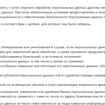
лять и (или) поручать обработку персональных данных другому ли
 данных. При этом обязательным условием предоставления и (или
енциальности и обеспечению безопасности персональных данных п
в соответствии с целями, для которых они были собраны.
их блокирования или уничтожения в случае, если персональные д
и для заявленной цели обработки, а также принимать предусмот
брабатываемых Компанией, и источник их получения;
сональных данных, в том числе о сроках их хранения;
и сообщены неверные или неполные его персональные данные, обо
ав субъектов персональных данных или в судебном порядке неправ
 числе на возмещение убытков и (или) компенсацию морального вре
спользовании, изменении или удалении Ваших персональных данных
ожалуйста, свяжитесь с нами по почте по адресу Компании или по 
х данных не несет ответственности за недостоверную информаци