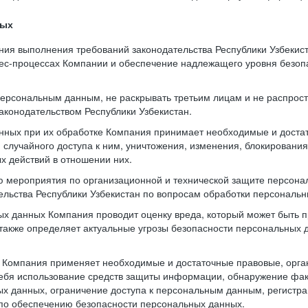
ных
ния выполнения требований законодательства Республики Узбекис
нес-процессах Компании и обеспечение надлежащего уровня безо
 персональным данным, не раскрывать третьим лицам и не распрос
аконодательством Республики Узбекистан.
нных при их обработке Компания принимает необходимые и доста
случайного доступа к ним, уничтожения, изменения, блокирования
х действий в отношении них.
ю мероприятия по организационной и технической защите персона
тельства Республики Узбекистан по вопросам обработки персональ
х данных Компания проводит оценку вреда, который может быть 
также определяет актуальные угрозы безопасности персональных
и Компания применяет необходимые и достаточные правовые, орг
ебя использование средств защиты информации, обнаружение фак
х данных, ограничение доступа к персональным данным, регистра
по обеспечению безопасности персональных данных.