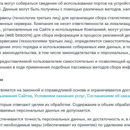
а могут собираться сведения об использовании портов на устройс
й. Данные могут быть получены с помощью различных методов, нап
висы (технологии третьих лиц) для организации сбора статистиче
енных серверах. Компания не несет ответственности за локализац
), установленные на Сайте и используемые Компанией, могут уста
чки (web beacons) для сбора информации в процессе рекламной де
рвисами (технологиями третьих лиц), определяется самостоятель
дение этого порядка и использование собираемых ими данных, в т
законодательства, в том числе законодательства о персональных 
редоставляемой пользователем самостоятельно и позволяющей и
нными в ходе применения подобных пассивных методов сбора ин
ых
ляется на законной и справедливой основе и ограничивается дос
ьзования Сайтов
,
Условиями оказания услуг
,
Соглашением об оказа
оторые отвечают целям их обработки. Содержание и объем обраба
ываемых персональных данных не допускается.
печивается точность персональных данных, их достаточность и, в
т необходимые меры (обеспечивает их принятие) по удалению ил