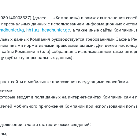
140008637) (далее — «Компания») в рамках выполнения своей 
в персональных данных с использованием информационных систем
eadhunter.kg
,
hh1.az
,
headhunter.ge
, а также иные сайты Компании,
льных данных Компания руководствуется требованиями Закона Рес
 с ним иными нормативными правовыми актами. Для целей настоя
сайты Компании и (или) собранная с использованием таких интерн
у (субъекту персональных данных).
ернет-сайты и мобильные приложения следующими способами:
елями:
оторые вводят в поля данных на интернет-сайтах Компании сами п
вателей мобильного приложения Компании при использовании поль
дключении в части статистических сведений:
том;