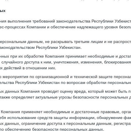
ных
ния выполнения требований законодательства Республики Узбекис
нес-процессах Компании и обеспечение надлежащего уровня безо
 персональным данным, не раскрывать третьим лицам и не распрос
аконодательством Республики Узбекистан.
нных при их обработке Компания принимает необходимые и доста
случайного доступа к ним, уничтожения, изменения, блокирования
х действий в отношении них.
ю мероприятия по организационной и технической защите персона
тельства Республики Узбекистан по вопросам обработки персональ
х данных Компания проводит оценку вреда, который может быть 
также определяет актуальные угрозы безопасности персональных
и Компания применяет необходимые и достаточные правовые, орг
ебя использование средств защиты информации, обнаружение фак
х данных, ограничение доступа к персональным данным, регистра
по обеспечению безопасности персональных данных.