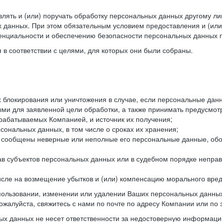
лять и (или) поручать обработку персональных данных другому ли
 данных. При этом обязательным условием предоставления и (или
енциальности и обеспечению безопасности персональных данных п
в соответствии с целями, для которых они были собраны.
их блокирования или уничтожения в случае, если персональные д
и для заявленной цели обработки, а также принимать предусмот
брабатываемых Компанией, и источник их получения;
сональных данных, в том числе о сроках их хранения;
и сообщены неверные или неполные его персональные данные, обо
ав субъектов персональных данных или в судебном порядке неправ
 числе на возмещение убытков и (или) компенсацию морального вре
спользовании, изменении или удалении Ваших персональных данных
ожалуйста, свяжитесь с нами по почте по адресу Компании или по 
х данных не несет ответственности за недостоверную информаци