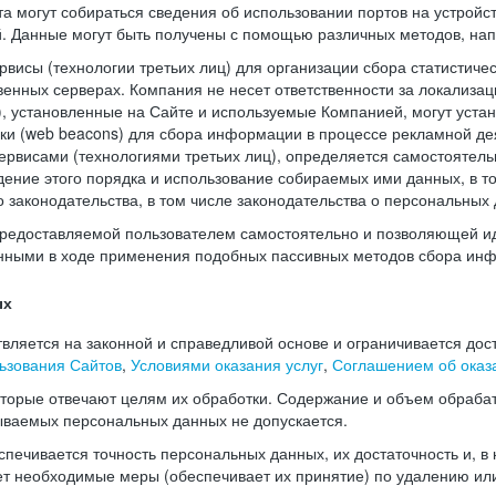
а могут собираться сведения об использовании портов на устройс
й. Данные могут быть получены с помощью различных методов, нап
висы (технологии третьих лиц) для организации сбора статистиче
енных серверах. Компания не несет ответственности за локализац
), установленные на Сайте и используемые Компанией, могут уста
чки (web beacons) для сбора информации в процессе рекламной де
рвисами (технологиями третьих лиц), определяется самостоятель
дение этого порядка и использование собираемых ими данных, в т
законодательства, в том числе законодательства о персональных 
редоставляемой пользователем самостоятельно и позволяющей и
нными в ходе применения подобных пассивных методов сбора ин
ых
ляется на законной и справедливой основе и ограничивается дос
ьзования Сайтов
,
Условиями оказания услуг
,
Соглашением об оказа
оторые отвечают целям их обработки. Содержание и объем обраба
ываемых персональных данных не допускается.
печивается точность персональных данных, их достаточность и, в
т необходимые меры (обеспечивает их принятие) по удалению ил