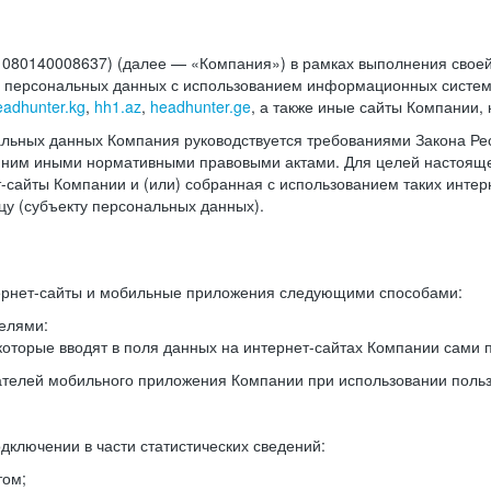
140008637) (далее — «Компания») в рамках выполнения своей 
в персональных данных с использованием информационных систем
eadhunter.kg
,
hh1.az
,
headhunter.ge
, а также иные сайты Компании,
льных данных Компания руководствуется требованиями Закона Рес
 с ним иными нормативными правовыми актами. Для целей настоя
сайты Компании и (или) собранная с использованием таких интерн
у (субъекту персональных данных).
ернет-сайты и мобильные приложения следующими способами:
елями:
оторые вводят в поля данных на интернет-сайтах Компании сами п
вателей мобильного приложения Компании при использовании поль
дключении в части статистических сведений:
том;