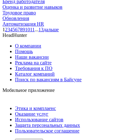
Бренд работодателя
Оценка и развитие навыков
Трудовое право
Обновления
Автоматизация HR
1
2
3
4
5
6
7
8
9
10
11
...
13
дальше
HeadHunter
О компании
Помощь
Наши вакансии
Реклама на сайте
Требования к ПО
Каталог компаний
Поиск по вакансиям в Байсуне
Мобильное приложение
Этика и комплаенс
Оказание услуг
Использование сайтов
Защита персональных данных
Пользовательское соглашение