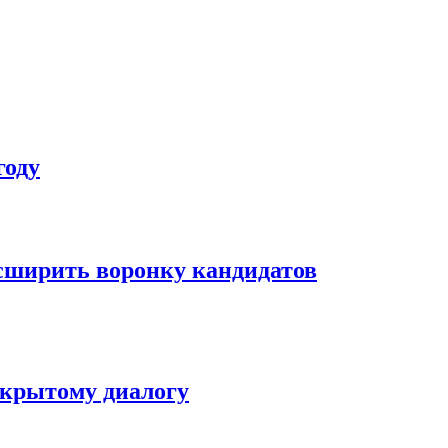
году
асширить воронку кандидатов
ткрытому диалогу