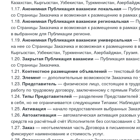
Казахстан, Кыргызстан, Узбекистан, Туркменистан, Азербайджа
1.17.
Анонимная Публикация вакансии локальная
— Публик
со Страницы Заказчика и возможная к размещению в рамках 
1.18.
Анонимная Публикация вакансии региональная
— Пу
со Страницы Заказчика и возможная к размещению в рамках р
в выбранном для Публикации регионе.
1.19.
Анонимная Публикация вакансии универсальная
— П
на нее со Страницы Заказчика и возможная к размещению в в
Кыргызстан, Узбекистан, Туркменистан, Азербайджан, Грузия.
1.20.
Закрытая Публикация вакансии
— Публикация ваканси
со Страницы Заказчика.
1.21.
Контекстное размещение объявлений
— текстовый бло
1.22.
Элемент
— дополнительные возможности Заказчика по 
1.23.
Представитель
— физическое лицо, состоящее в труд
работу по трудовому договору, заключенному с прямым Рабо
1.24.
Типы Представителей
— разделение Представителей З
в себя, но не ограничивается следующими Типами: Наблюдат
1.25.
Активация
— начало предоставления выбранных Заказч
1.26.
Автоактивация
— автоматическая активация разовых ус
средств на расчётный счёт Исполнителя без согласования с З
1.27.
Заказ
— неотъемлемая часть Договора в письменном ил
фиксируют наименование и стоимость услуг.
1.28.
Отложенный заказ
— выбранная Заказчиком услуга или