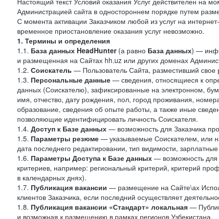
Настоящий текст Условий оказания Услуг действителен на мо
Администрацией сайта в одностороннем порядке путем разме
С момента активации Заказчиком любой из услуг на интернет
временное приостановление оказания услуг невозможно.
1. Термины и определения
1.1.
База данных HeadHunter
(а равно
База данных
) — инф
и размещенная на Сайтах hh.uz или других доменах Админис
1.2.
Соискатель
— Пользователь Сайта, разместивший свое 
1.3.
Персональные данные
— сведения, относящиеся к опр
данных (Соискателю), зафиксированные на электронном, бу
имя, отчество, дату рождения, пол, город проживания, номер
образование, сведения об опыте работы, а также иные сведен
позволяющие идентифицировать личность Соискателя.
1.4.
Доступ к Базе данных
— возможность для Заказчика про
1.5.
Параметры резюме
— указываемые Соискателем, или н
дата последнего редактировании, тип видимости, зарплатные
1.6.
Параметры Доступа к Базе данных
— возможность для 
критериев, например: региональный критерий, критерий про
в календарных днях).
1.7.
Публикация вакансии
— размещение на Сайте\ах Испол
клиентов Заказчика, если последний осуществляет деятельнос
1.8.
Публикация вакансии «Стандарт» локальная
— Публик
и возможная к размещению в рамках регионов Узбекистана.