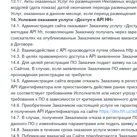
13.17. Акты оказанных Услуг по размещения Рекламных моду
модулей (дата показа) датой окончания периода размещения
Услуг, оказанных в данном месяце, если период размещения
14. Условия оказания услуги «Доступ к API HH»
14.1. Администрация сайта оказывает Заказчику услугу «Дост
методам API hh, позволяющим Заказчику получать через зар
соискателях на опубликованные Заказчиком активные ваканси
в Договоре.
14.2. Взаимодействие с API производится путем обмена http
14.3. В целях правомерного доступа к API заявленное Заказ
14.4. Для целей регистрации ПО Заказчик подает заявку на с
с Сайтом. В случае, если заявленное Заказчиком ПО имеет 
прохождения регистрации не требуется.
14.5. Администрация сайта вправе отказать Заказчику в реги
API Идентификатора или приостановить действие ранее прис
не соответствует требованиям Исполнителя или несет угрозу
требования к ПО в зависимости от критериев заявленного дл
14.6. Приобретение Заказчиком настоящей услуги не гарант
и получения API Идентификатора на сайте
https://dev.hh.uz/a
14.7. В случае, получения Заказчиком отказа в регистрации П
данного ПО с изменёнными параметрами или подать заявку н
14.8. Заказчик в течение срока оказания услуги может испол
14.9. Публикации вакансий на Сайте приобретаются Заказчик