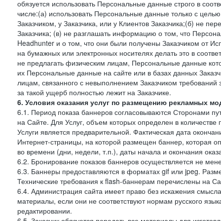
обязуется использовать Персональные данные строго в соотв
числе:(а) использовать Персональные данные только с цель
Заказчиком, у Заказчика, или у Клиентов Заказчика;(б) не п
Заказчика; (в) не разглашать информацию о том, что Персон
Headhunter и о том, что они были получены Заказчиком от И
на бумажных или электронных носителях делать это в соотве
не предлагать физическим лицам, Персональные данные кот
их Персональные данные на сайте или в базах данных Заказч
лицам, связанного с невыполнением Заказчиком требований 
за такой ущерб полностью лежит на Заказчике.
6. Условия оказания услуг по размещению рекламных мод
6.1. Период показа баннеров согласовываются Сторонами пут
на Сайте. Для Услуг, объем которых определен в количестве 
Услуги является предварительной. Фактическая дата окончан
Интернет-страницы, на которой размещен баннер, которая оп
во времени (дни, недели, т.п.), даты начала и окончания оказ
6.2. Бронирование показов баннеров осуществляется не менее
6.3. Баннеры предоставляются в форматах gif или jpeg. Раз
Технические требования к flash-баннерам перечислены на Са
6.4. Администрация сайта имеет право без искажения смысл
материалы, если они не соответствуют нормам русского язык
редактировании.
6.5. Заказчик обязуется передать все материалы для изготов