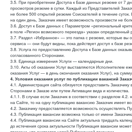
3.5. При приобретении Доступа к Базе данных резюме от 7 дн
просмотров резюме в сутки. Каждый из Представителей Зак
не более 500 открытий резюме Соискателей в течение суток.
на один день, Заказчик имеет возможность произвести не бо
3.6. Доступ к Базе данных с Параметром «региональный крит
в поле «Регион возможного переезда» указан определенный р
3.7. Раздел «Избранное» — это папка с резюме, которые вы 
сервиса — они будут видны, пока действует доступ к базе ре
3.8. Услуга по предоставлению Доступа к Базе данных оказы
согласованного Сторонами.
3.9. Единица измерения Услуги — календарные дни.
3.10. Акты об оказании Услуг выставляются Исполнителем еж
оказания Услуг — в день окончания оказания Услуг), на сумм
4. Условия оказания услуг по публикации вакансий Заказ
4.1. Администрация сайта обязуется предоставить Заказчику
Сторонами в Заказе или путем Активации вида и количества.
4.1.1. В случае если Заказчик в соответствии с разделом 4.
на Сайте, то на одну публикацию вакансию Заказчик имеет в
4.2. Заказчику предоставляется возможность осуществлять П
4.3. Публикация вакансии возможна только от имени Заказчи
4.4. Публикация вакансии на Сайте актуальна тридцать кале
до истечения срока актуальности Публикация вакансии може
времени, что считается новой Публикацией вакансии.