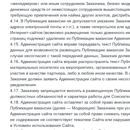
«менеджером» или иным сотрудником Заказчика, бизнес моде
денежных средств от нижестоящих сотрудников вышестоящим,
требующую привлечения или найма других агентов, дистрибъ
4.14. В Публикации вакансии не допускается указание Заказ
адреса электронной почты и.т.п.), а также гиперссылок или а
Интернет-сайтов (возможно размещение только доменного име
страниц подлежат удалению из Публикации вакансии Админис
4.15. Администрация сайта вправе передавать текст Публика
данных для возможности размещать Публикацию вакансии Зак
случае несогласия с такой передачей данных, Заказчик долж
4.16. Администрация сайта вправе распространять текст Публ
материальных носителях на мероприятиях, организованных 
участие в качестве партнера, либо в любом ином качестве. В
Заказчик должен заявить Администрации сайта о своем несо
уведомления.
4.17. Заказчику запрещается вносить в размещенную Публи
должностных обязанностей и характера работы для Соискател
4.18. Администрация сайта оставляет за собой право внесен
Публикации вакансии (далее — Модерация) Заказчика при усл
Администрация сайта оставляет за собой право снимать таку
ее содержание не соответствует тематике Сайта или нарушает
в Условиях использования Сайта.