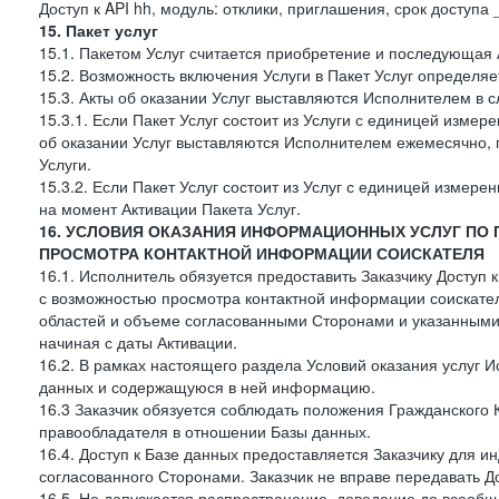
Доступ к API hh, модуль: отклики, приглашения, срок доступа
15. Пакет услуг
15.1. Пакетом Услуг считается приобретение и последующая 
15.2. Возможность включения Услуги в Пакет Услуг определя
15.3. Акты об оказании Услуг выставляются Исполнителем в
15.3.1. Если Пакет Услуг состоит из Услуги с единицей изме
об оказании Услуг выставляются Исполнителем ежемесячно, 
Услуги.
15.3.2. Если Пакет Услуг состоит из Услуг с единицей измер
на момент Активации Пакета Услуг.
16. УСЛОВИЯ ОКАЗАНИЯ ИНФОРМАЦИОННЫХ УСЛУГ ПО
ПРОСМОТРА КОНТАКТНОЙ ИНФОРМАЦИИ СОИСКАТЕЛЯ
16.1. Исполнитель обязуется предоставить Заказчику Доступ
с возможностью просмотра контактной информации соискате
областей и объеме согласованными Сторонами и указанными в
начиная с даты Активации.
16.2. В рамках настоящего раздела Условий оказания услуг И
данных и содержащуюся в ней информацию.
16.3 Заказчик обязуется соблюдать положения Гражданского 
правообладателя в отношении Базы данных.
16.4. Доступ к Базе данных предоставляется Заказчику для и
согласованного Сторонами. Заказчик не вправе передавать Д
16.5. Не допускается распространение, доведение до всеоб