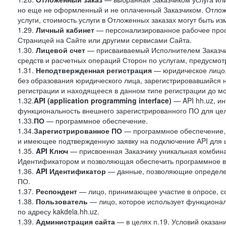
но еще не оформленный и не оплаченный Заказчиком. Отложе
услуги, стоимость услуги в Отложенных заказах могут быть 
1.29.
Личный кабинет
— персонализированное рабочее прост
Страницей на Сайте или другими сервисами Сайта.
1.30.
Лицевой счет
— присваиваемый Исполнителем Заказчик
средств и расчетных операций Сторон по услугам, предусмотр
1.31.
Неподтвержденная регистрация
— юридическое лицо,
без образования юридического лица, зарегистрировавшийся 
регистрации и находящееся в данном типе регистрации до м
1.32.
API (application programming interface)
— API hh.uz, и
функциональность внешнего зарегистрированного ПО для це
1.33.
ПО
— программное обеспечение.
1.34.
Зарегистрированное ПО
— программное обеспечение,
и имеющее подтвержденную заявку на подключение АPI для 
1.35.
API Ключ
— присвоенная Заказчику уникальная комбинац
Идентификатором и позволяющая обеспечить программное в
1.36.
API
Идентификатор
— данные, позволяющие определен
ПО.
1.37.
Респондент
— лицо, принимающее участие в опросе, со
1.38.
Пользователь
— лицо, которое использует функциона
по адресу kakdela.hh.uz.
1.39.
Администрация сайта
— в целях п.19. Условий оказа