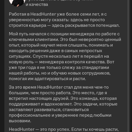
и качества
Работая в HeadHunter уже более семи лет, я с
уверенностью могу сказать: здесь не просто
строится карьера — здесь раскрывается потенциал.
Мой путь начался с позиции менеджера по работе с
ключевыми клиентами. Это был невероятно ценный
опыт, который научил меня слышать, понимать и
находить решения даже в самых непростых
ситуациях. Спустя несколько лет я перешёл на
новую роль — менеджера контроля качества. Вот
уже три года я не только слежу за стандартами
нашей работы, но и обучаю новых сотрудников,
помогая им адаптироваться и расти.
За это время HeadHunter стал для меня чем-то
большим, чем просто работа. Это место, где я
встретил настоящих друзей. Это команда, которая
поддерживает и вдохновляет. Это задачи, которые
заставляют развиваться, становиться
профессиональнее и увереннее перед любыми
вызовами.
HeadHunter — это про успех. Если ты хочешь расти,