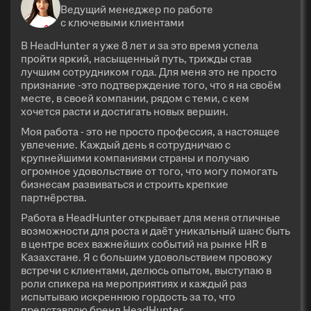
Ведущий менеджер по работе
с ключевыми клиентами
В HeadHunter я уже 8 лет и за это время успела
пройти яркий, насыщенный путь, трижды став
лучшим сотрудником года. Для меня это не просто
признание -это подтверждение того, что я на своём
месте, в своей компании, рядом с теми, с кем
хочется расти и достигать новых вершин.
Моя работа - это не просто профессия, а настоящее
увлечение. Каждый день я сотрудничаю с
крупнейшими компаниями страны и получаю
огромное удовольствие от того, что могу помогать
бизнесам развиваться и строить крепкие
партнёрства.
Работа в HeadHunter открывает для меня отличные
возможности для роста и даёт уникальный шанс быть
в центре всех важнейших событий на рынке HR в
Казахстане. Я с большим удовольствием провожу
встречи с клиентами, делюсь опытом, выступаю в
роли спикера на мероприятиях и каждый раз
испытываю искреннюю гордость за то, что
представляю бренд HeadHunter.