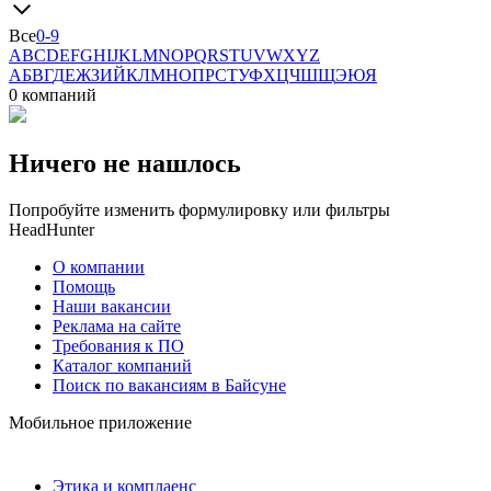
Все
0-9
A
B
C
D
E
F
G
H
I
J
K
L
M
N
O
P
Q
R
S
T
U
V
W
X
Y
Z
А
Б
В
Г
Д
Е
Ж
З
И
Й
К
Л
М
Н
О
П
Р
С
Т
У
Ф
Х
Ц
Ч
Ш
Щ
Э
Ю
Я
0 компаний
Ничего не нашлось
Попробуйте изменить формулировку или фильтры
HeadHunter
О компании
Помощь
Наши вакансии
Реклама на сайте
Требования к ПО
Каталог компаний
Поиск по вакансиям в Байсуне
Мобильное приложение
Этика и комплаенс